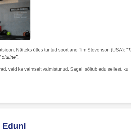
atsioon. Näiteks ütles tuntud sportlane Tim Stevenson (USA):
"T
oluline".
vad, vaid ka vaimselt valmistunud. Sageli sõltub edu sellest, k
e Eduni