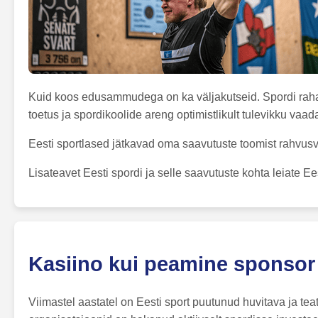
Kuid koos edusammudega on ka väljakutseid. Spordi rahast
toetus ja spordikoolide areng optimistlikult tulevikku vaad
Eesti sportlased jätkavad oma saavutuste toomist rahvusv
Lisateavet Eesti spordi ja selle saavutuste kohta leiate Ee
Kasiino kui peamine sponsor 
Viimastel aastatel on Eesti sport puutunud huvitava ja t