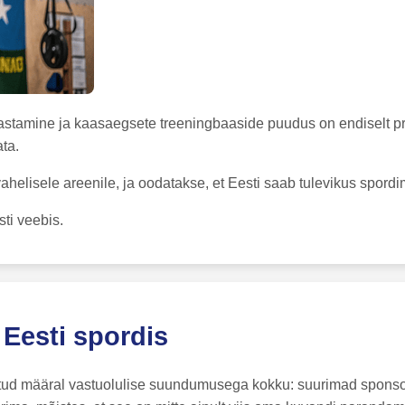
amine ja kaasaegsete treeningbaaside puudus on endiselt probl
ata.
ahelisele areenile, ja oodatakse, et Eesti saab tulevikus spor
sti veebis.
Eesti spordis
eatud määral vastuolulise suundumusega kokku: suurimad sponsor