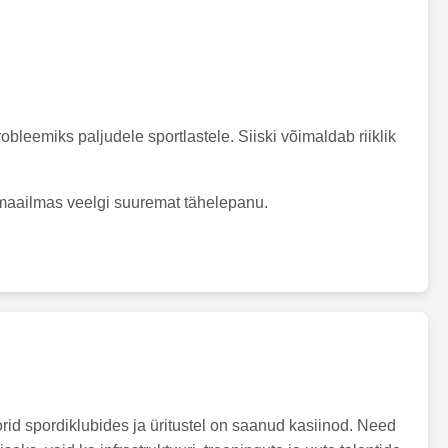
eemiks paljudele sportlastele. Siiski võimaldab riiklik
dimaailmas veelgi suuremat tähelepanu.
id spordiklubides ja üritustel on saanud kasiinod. Need