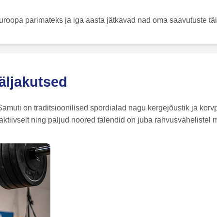
Euroopa parimateks ja iga aasta jätkavad nad oma saavutuste täi
äljakutsed
amuti on traditsioonilised spordialad nagu kergejõustik ja korvp
aktiivselt ning paljud noored talendid on juba rahvusvahelistel m