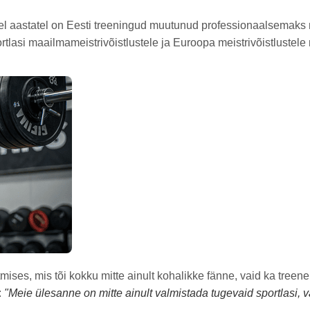
tel aastatel on Eesti treeningud muutunud professionaalsemaks
tlasi maailmameistrivõistlustele ja Euroopa meistrivõistlustele 
stmises, mis tõi kokku mitte ainult kohalikke fänne, vaid ka tre
:
"Meie ülesanne on mitte ainult valmistada tugevaid sportlasi, 