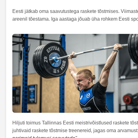
Eesti jätkab oma saavutustega raskete tõstmises. Viimas
areenil tõestama. Iga aastaga jõuab üha rohkem Eesti spor
Hiljuti toimus Tallinnas Eesti meistrivõistlused raskete tõ
juhtivaid raskete tõstmise treenereid, jagas oma arvamust