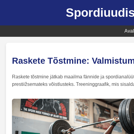
Spordiuudis
Aval
Raskete Tõstmine: Valmist
Raskete tõstmine jätkab maailma fännide ja spordianalüüti
prestiižsemateks võistlusteks. Treeninggraafik, mis sisal