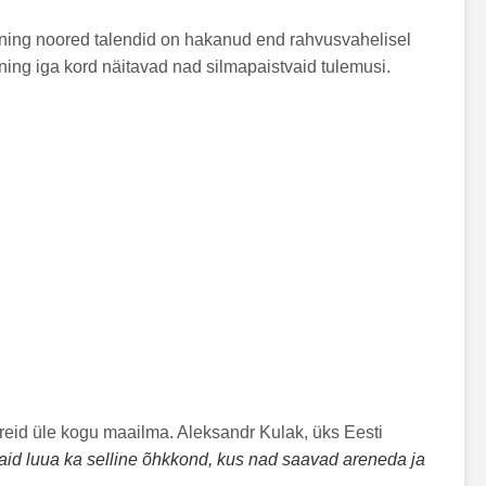
 ning noored talendid on hakanud end rahvusvahelisel
ning iga kord näitavad nad silmapaistvaid tulemusi.
enereid üle kogu maailma. Aleksandr Kulak, üks Eesti
vaid luua ka selline õhkkond, kus nad saavad areneda ja