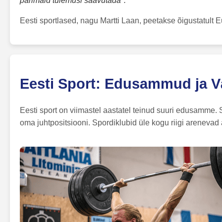
parimaid tulemusi saavutada".
Eesti sportlased, nagu Martti Laan, peetakse õigustatult 
Eesti Sport: Edusammud ja V
Eesti sport on viimastel aastatel teinud suuri edusamme. S
oma juhtpositsiooni. Spordiklubid üle kogu riigi arenevad 