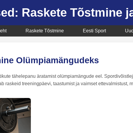
ed: Raskete Tõstmine ja
eht
Raskete Tõstmine
Eesti Sport
Uud
umine Olümpiamängudeks
kute tähelepanu äratamist olümpiamängude eel. Spordivõistlejad
dab raskeid treeningpäevi, taastumist ja vaimset ettevalmistust