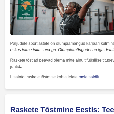
Paljudele sportlastele on olümpiamängud karjääri kulmin
oskus toime tulla survega. Olümpiamängudel on iga detail 
Raskete tõstjad peavad olema mitte ainult füüsiliselt tuge
juhtida.
Lisainfot raskete tõstmise kohta leiate
meie saidilt
.
Raskete Tõstmine Eestis: Te