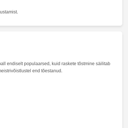
ustamist.
all endiselt populaarsed, kuid raskete tõstmine säilitab
eistrivõistlustel end tõestanud.